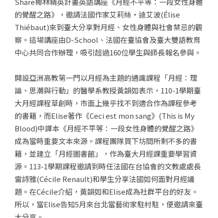
Share椰林精英計畫英語講座《月經不平等：一段女性身體
的覺醒之路》，邀請法國作家艾莉絲・迪艾波(Élise
Thiébaut)來到臺大分享對月經、女性身體與社會禁忌的觀
察。這場講座由D-School、法國在臺協會及臺大雙語教育
中心共同合作辦理，吸引超過160位學生與師長報名參與。
開設亞洲高教第一門以月經為主題的通識課程「月經：理
論、思潮與行動」的醫學系教授黃韻如表示，110-1學期臺
大月經課程草創時，市面上幾乎找不到適合作為課程參考
的書籍，而Elise著作《Ceci est mon sang》(This is My
Blood)中譯本《月經不平等：一段女性身體的覺醒之路》
成為當時重要文本來源。課程團隊買下坊間所剩不多的書
籍，並建立「月經圖書館」，作為臺大月經課重要學習資
源。113-1學期課程邀請到時任法國在台協會的文教處處長
雷詩雅(Cécile Renault)和學生分享法國如何面對月經議
題。在Cécile介紹，黃韻如和Elise成為社群平台的好友。
所以，當Elise告知5月來台北當藝術家駐村駐，便邀請來臺
大分享。