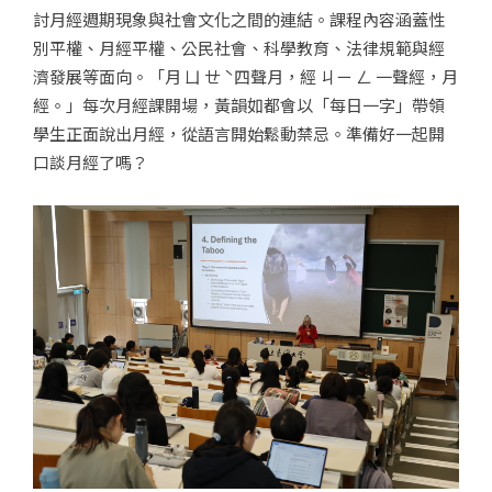
討月經週期現象與社會文化之間的連結。課程內容涵蓋性
別平權、月經平權、公民社會、科學教育、法律規範與經
濟發展等面向。「月 ㄩ ㄝ ˋ四聲月，經 ㄐㄧ ㄥ 一聲經，月
經。」每次月經課開場，黃韻如都會以「每日一字」帶領
學生正面說出月經，從語言開始鬆動禁忌。準備好一起開
口談月經了嗎？