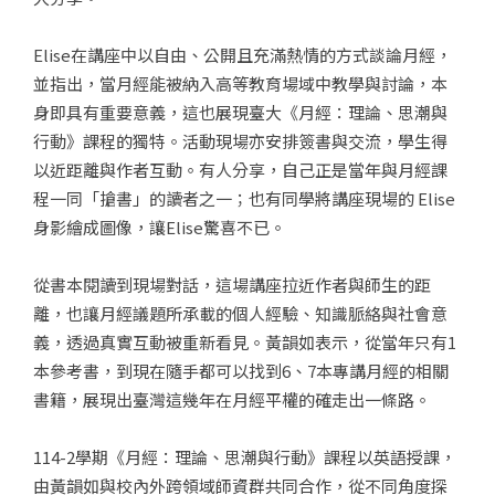
Elise在講座中以自由、公開且充滿熱情的方式談論月經，
並指出，當月經能被納入高等教育場域中教學與討論，本
身即具有重要意義，這也展現臺大《月經：理論、思潮與
行動》課程的獨特。活動現場亦安排簽書與交流，學生得
以近距離與作者互動。有人分享，自己正是當年與月經課
程一同「搶書」的讀者之一；也有同學將講座現場的 Elise
身影繪成圖像，讓Elise驚喜不已。
從書本閱讀到現場對話，這場講座拉近作者與師生的距
離，也讓月經議題所承載的個人經驗、知識脈絡與社會意
義，透過真實互動被重新看見。黃韻如表示，從當年只有1
本參考書，到現在隨手都可以找到6、7本專講月經的相關
書籍，展現出臺灣這幾年在月經平權的確走出一條路。
114-2學期《月經：理論、思潮與行動》課程以英語授課，
由黃韻如與校內外跨領域師資群共同合作，從不同角度探