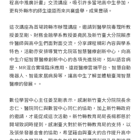
程高中推廣計畫」交流講座，吸引許多當地高中生參加，
更有外縣市的師生遠道而來共襄盛舉，成果豐碩。
這次講座為首場跨縣市辦理講座，邀請到醫學院毒理所教
授姜至剛、財務金融學系教授姜堯民及新竹臺大分院賴彥
伶醫師與高中生們面對面交流，分享課程精彩內容與學系
特色，活動亦安排導覽竹北院區智慧醫療創新中心，向高
中生介紹智慧醫療創新中心的各項先進技術，如AI語音病
歷、MR混合實境臨床應用、遠距醫療雲端平台、智慧自動
機器人、智能家居病房等，讓高中生了解並體驗臺灣智慧
醫療的發展。。
數位學習中心主任姜至剛表示，感謝新竹臺大分院院長余
忠仁、醫院同仁與數習中心同仁的協助，加上新竹縣政府
的邀請，才能促成這次活動。新竹縣教育局局長楊郡慈於
開場致詞時提到，感謝臺大對於新竹縣教育局的支持，以
及張榮發基金會的協助，希望藉由與臺大的合作提升高中